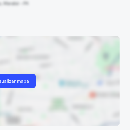
ao, Marabá - PA
sualizar mapa