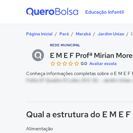
Educação Infantil
Quero Bolsa
Página Inicial
/
Pará
/
Marabá
/
Jardim Uniao
/
E
REDE MUNICIPAL
E M E F Profª Mirian More
0.0
Avaliar escola
Conheça informações completas sobre o E M E F Pr
Folha 07 Quadra 01 Lotes 29 E 30, - Jardim Uniao,
Qual a estrutura do E M E F
Alimentação