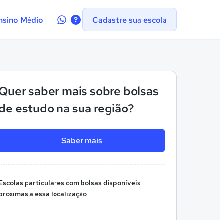
Contate-
nsino Médio
Cadastre sua escola
nos
no
WhatsApp
Quer saber mais sobre bolsas
de estudo na sua região?
Saber mais
Escolas particulares com bolsas disponíveis
próximas a essa localização