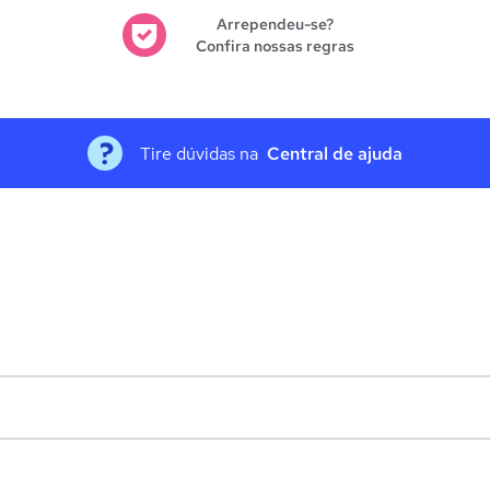
Arrependeu-se?
Confira nossas regras
Tire dúvidas na
Central de ajuda