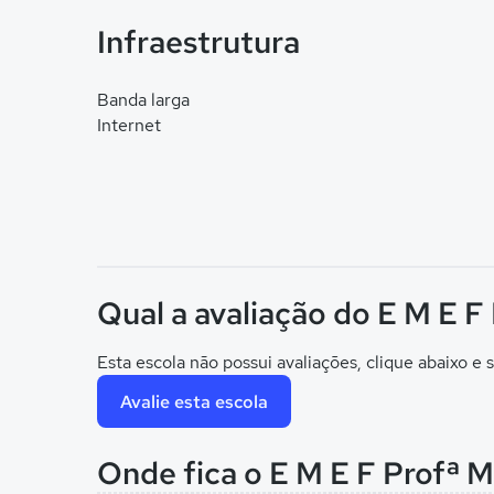
Infraestrutura
Banda larga
Internet
Qual a avaliação do E M E F
Esta escola não possui avaliações, clique abaixo e s
Avalie esta escola
Onde fica o E M E F Profª M