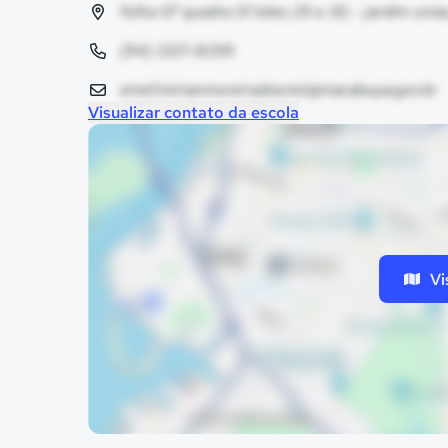
folha 07 quadra 01 lotes 29 e 30, - jardim uni
(94) 3321-8299
emef.mirianmoreiradosreis@maraba.pa.gov.br
Visualizar contato da escola
Vi