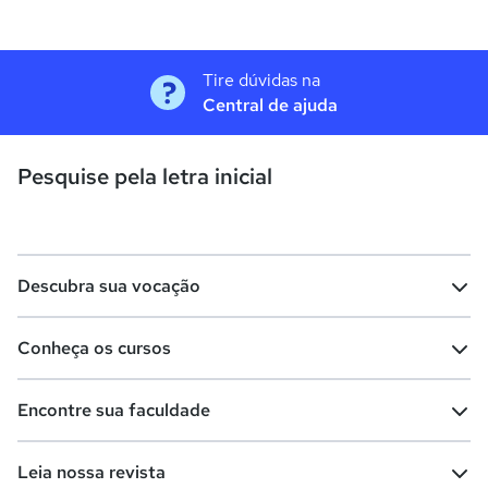
Tire dúvidas na
Central de ajuda
Pesquise pela letra inicial
Descubra sua vocação
Conheça os cursos
Teste vocacional
Lista de profissões
Encontre sua faculdade
Salários na sua região
Lista de cursos
Cursos de graduação
Leia nossa revista
Cursos de pós-graduação
Cursos livres