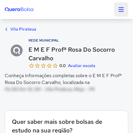
Quero Bolsa
Vila Pirateua
REDE MUNICIPAL
E M E F Profª Rosa Do Socorro
Carvalho
0.0
Avaliar escola
Conheça informações completas sobre o E M E F Profª
Rosa Do Socorro Carvalho, localizada na
Pa 150 Km 19, SN - Vila Pirateua, Moju - PA
Quer saber mais sobre bolsas de
estudo na sua região?