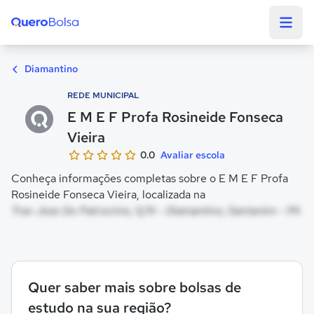
Quero Bolsa
Diamantino
REDE MUNICIPAL
E M E F Profa Rosineide Fonseca
Vieira
0.0
Avaliar escola
Conheça informações completas sobre o E M E F Profa
Rosineide Fonseca Vieira, localizada na
Trav Jose Do Patrocinio, S/N - Diamantino, Santarém - PA
Quer saber mais sobre bolsas de
estudo na sua região?