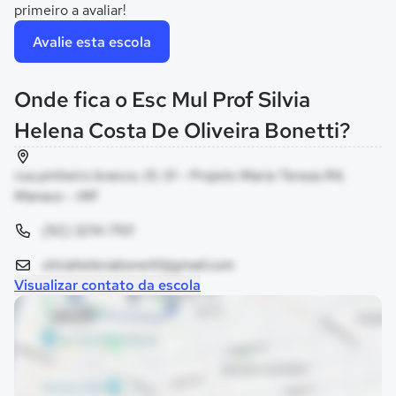
primeiro a avaliar!
Avalie esta escola
Onde fica o Esc Mul Prof Silvia
Helena Costa De Oliveira Bonetti?
rua pinheiro branco, 01, 01 - Projeto Maria Tereza R4,
Manaus - AM
(92) 3214-7101
silviahelenabonetti@gmail.com
Visualizar contato da escola