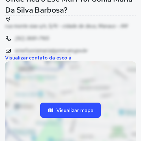
Da Silva Barbosa?
rua monte siao s/n, S/N - cidade de deus, Manaus - AM
(92) 3681-7165
emef.soniamaria@pmm.am.gov.br
Visualizar contato da escola
Visualizar mapa