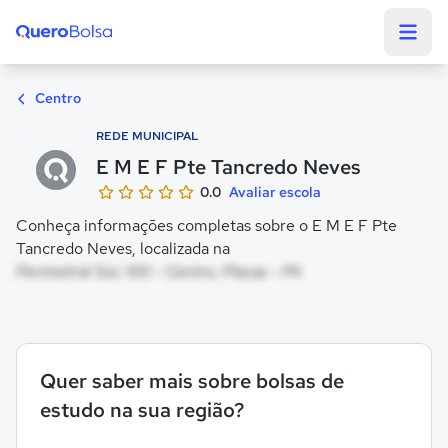
Quero Bolsa
Centro
REDE MUNICIPAL
E M E F Pte Tancredo Neves
0.0
Avaliar escola
Conheça informações completas sobre o E M E F Pte
Tancredo Neves, localizada na
Perimetral Sul, 100 - Centro, Placas - PA
Quer saber mais sobre bolsas de
estudo na sua região?