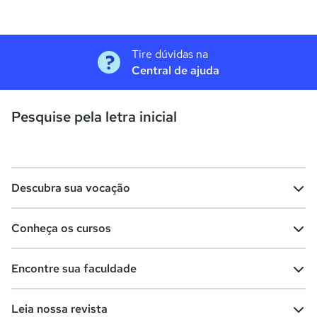
Tire dúvidas na
Central de ajuda
Pesquise pela letra inicial
Descubra sua vocação
Conheça os cursos
Teste vocacional
Lista de profissões
Encontre sua faculdade
Salários na sua região
Lista de cursos
Cursos de graduação
Leia nossa revista