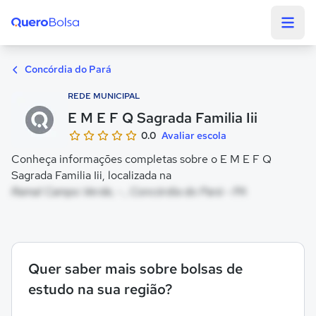
Quero Bolsa
Concórdia do Pará
REDE MUNICIPAL
E M E F Q Sagrada Familia Iii
0.0
Avaliar escola
Conheça informações completas sobre o E M E F Q
Sagrada Familia Iii, localizada na
Ramal Campo Verde, - , Concórdia do Pará - PA
Quer saber mais sobre bolsas de
estudo na sua região?