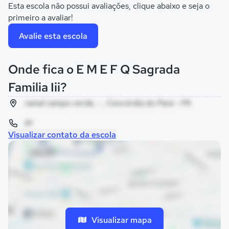
Esta escola não possui avaliações, clique abaixo e seja o
primeiro a avaliar!
Avalie esta escola
Onde fica o E M E F Q Sagrada
Familia Iii?
ramal campo verde, - , Concórdia do Pará - PA
91
Visualizar contato da escola
Visualizar mapa