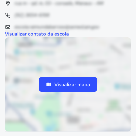
rua m - qd. m, 03 - coroado, Manaus - AM
(92) 3654-6198
escola.raimundabarroso@semed.am.gov
Visualizar contato da escola
Visualizar mapa