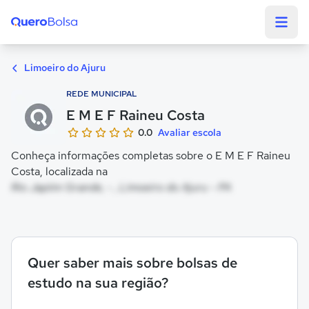
Quero Bolsa
Limoeiro do Ajuru
REDE MUNICIPAL
E M E F Raineu Costa
0.0
Avaliar escola
Conheça informações completas sobre o E M E F Raineu
Costa, localizada na
Rio Japiim Grande, - , Limoeiro do Ajuru - PA
Quer saber mais sobre bolsas de
estudo na sua região?