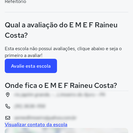
Refeitório
Qual a avaliação do E M E F Raineu
Costa?
Esta escola não possui avaliações, clique abaixo e seja o
primeiro a avaliar!
Avalie esta escola
Onde fica o E M E F Raineu Costa?
rio japiim grande, - , Limoeiro do Ajuru - PA
(91) 3636-1156
semedlimoeiro@yahoo.com.br
Visualizar contato da escola