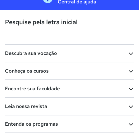
Central de ajuda
Pesquise pela letra inicial
Descubra sua vocação
Conheça os cursos
Teste vocacional
Lista de profissões
Encontre sua faculdade
Salários na sua região
Lista de cursos
Cursos de graduação
Leia nossa revista
Cursos de pós-graduação
Cursos livres
Lista de faculdades
Faculdades na sua cidade
Entenda os programas
Cursos técnicos
Cursos a distância (EaD)
Comunidade Quero
Vestibular e Enem
Dicas e curiosidades