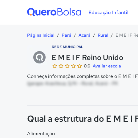
Educação Infantil
Quero Bolsa
Página Inicial
/
Pará
/
Acará
/
Rural
/
E M E I F R
REDE MUNICIPAL
E M E I F Reino Unido
0.0
Avaliar escola
Conheça informações completas sobre o E M E I F 
Igarape Araxiteua, S/N - Rural, Acará - PA
Qual a estrutura do E M E I
Alimentação