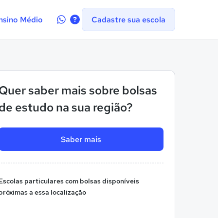
Contate-
nsino Médio
Cadastre sua escola
nos
no
WhatsApp
Quer saber mais sobre bolsas
de estudo na sua região?
Saber mais
Escolas particulares com bolsas disponíveis
próximas a essa localização