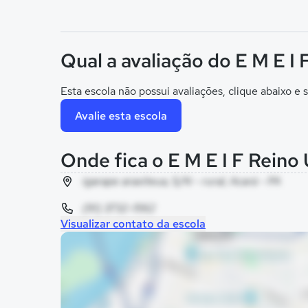
Qual a avaliação do E M E I
Esta escola não possui avaliações, clique abaixo e s
Avalie esta escola
Onde fica o E M E I F Reino
igarape araxiteua, S/N - rural, Acará - PA
(91) 3732-1562
Visualizar contato da escola