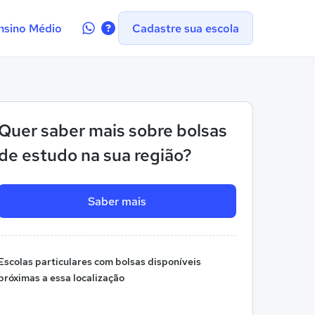
Contate-
nsino Médio
Cadastre sua escola
nos
no
WhatsApp
Quer saber mais sobre bolsas
de estudo na sua região?
Saber mais
Escolas particulares com bolsas disponíveis
próximas a essa localização