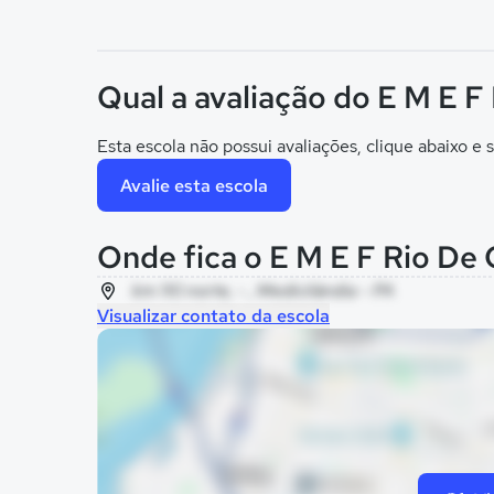
Qual a avaliação do E M E F
Esta escola não possui avaliações, clique abaixo e s
Avalie esta escola
Onde fica o E M E F Rio De
km 110 norte, - , Medicilândia - PA
Visualizar contato da escola