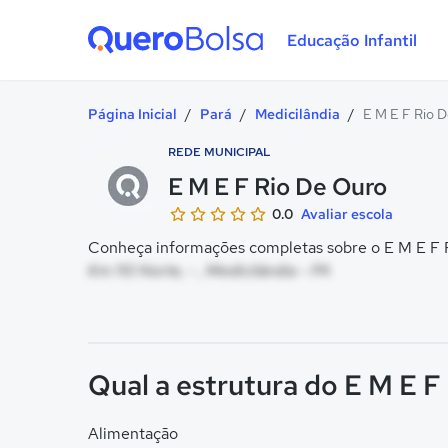
Educação Infantil
Quero Bolsa
Página Inicial
/
Pará
/
Medicilândia
/
E M E F Rio 
REDE MUNICIPAL
E M E F Rio De Ouro
0.0
Avaliar escola
Conheça informações completas sobre o E M E F R
Km 110 Norte, - , Medicilândia - PA
Qual a estrutura do E M E F
Alimentação