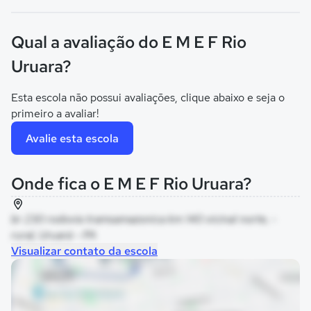
Qual a avaliação do E M E F Rio
Uruara?
Esta escola não possui avaliações, clique abaixo e seja o
primeiro a avaliar!
Avalie esta escola
Onde fica o E M E F Rio Uruara?
br 230 rodovia tramsamazonica km 140 vicinal norte, -
rural, Uruará - PA
Visualizar contato da escola