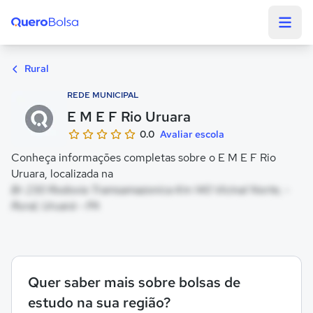
Quero Bolsa
Rural
REDE MUNICIPAL
E M E F Rio Uruara
0.0
Avaliar escola
Conheça informações completas sobre o E M E F Rio
Uruara, localizada na
Br 230 Rodovia Tramsamazonica Km 140 Vicinal Norte, -
Rural, Uruará - PA
Quer saber mais sobre bolsas de
estudo na sua região?