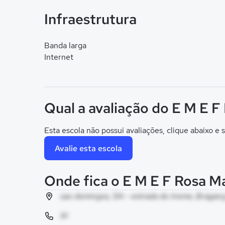
Infraestrutura
Banda larga
Internet
Qual a avaliação do E M E 
Esta escola não possui avaliações, clique abaixo e s
Avalie esta escola
Onde fica o E M E F Rosa M
sao domingos, SN - estrada do treme, Braganç
91