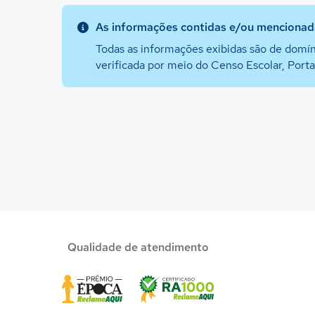
As informações contidas e/ou mencionada
Todas as informações exibidas são de domín
verificada por meio do Censo Escolar, Port
Qualidade de atendimento