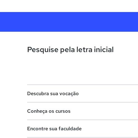
Pesquise pela letra inicial
Descubra sua vocação
Conheça os cursos
Teste vocacional
Encontre sua faculdade
Lista de profissões
Lista de cursos