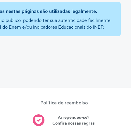
s nestas páginas são utilizadas legalmente.
io público, podendo ter sua autenticidade facilmente
al do Enem e/ou Indicadores Educacionais do INEP.
Política de reembolso
Arrependeu-se?
Confira nossas regras