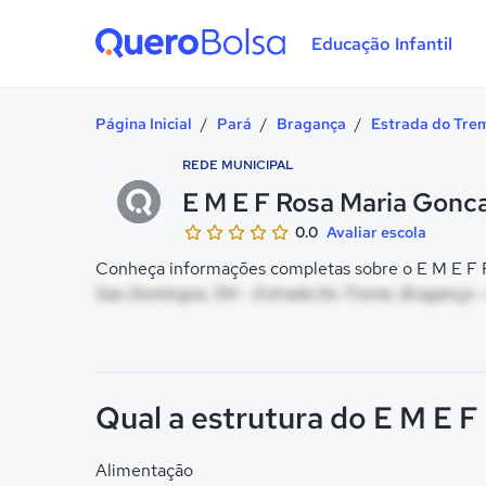
Educação Infantil
Quero Bolsa
Página Inicial
/
Pará
/
Bragança
/
Estrada do Tre
REDE MUNICIPAL
E M E F Rosa Maria Gonc
0.0
Avaliar escola
Conheça informações completas sobre o E M E F R
Sao Domingos, SN - Estrada Do Treme, Bragança -
Qual a estrutura do E M E 
Alimentação