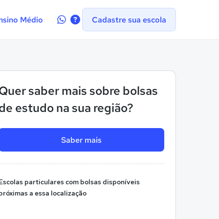
Contate-
nsino Médio
Cadastre sua escola
nos
no
WhatsApp
Quer saber mais sobre bolsas
de estudo na sua região?
Saber mais
Escolas particulares com bolsas disponíveis
próximas a essa localização