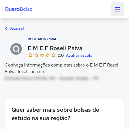
Quero Bolsa
Acaizal
REDE MUNICIPAL
E M E F Roseli Paiva
0.0
Avaliar escola
Conheça informações completas sobre o E M E F Roseli
Paiva, localizada na
Estrada Nova Olinda, SN - Acaizal, Anajás - PA
Quer saber mais sobre bolsas de
estudo na sua região?