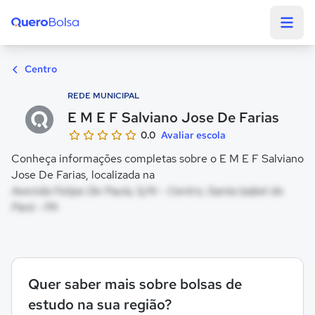
Quero Bolsa
Centro
REDE MUNICIPAL
E M E F Salviano Jose De Farias
0.0
Avaliar escola
Conheça informações completas sobre o E M E F Salviano
Jose De Farias, localizada na
Avenida Felipe De Paula, S/N - Centro, Santa Izabel do
Pará - PA
Quer saber mais sobre bolsas de
estudo na sua região?