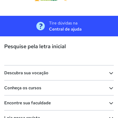
Tire dúvidas na
Central de ajuda
Pesquise pela letra inicial
Descubra sua vocação
Conheça os cursos
Teste vocacional
Lista de profissões
Encontre sua faculdade
Salários na sua região
Lista de cursos
Cursos de graduação
Leia nossa revista