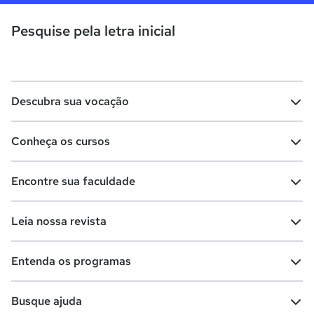
Pesquise pela letra inicial
Descubra sua vocação
Conheça os cursos
Teste vocacional
Lista de profissões
Encontre sua faculdade
Salários na sua região
Lista de cursos
Cursos de graduação
Leia nossa revista
Cursos de pós-graduação
Cursos livres
Lista de faculdades
Faculdades na sua cidade
Entenda os programas
Cursos técnicos
Cursos a distância (EaD)
Comunidade Quero
Vestibular e Enem
Dicas e curiosidades
Escolas
Cursos gratuitos
Busque ajuda
Profissões
Pós-graduação