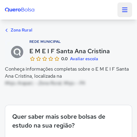
Quero Bolsa
Zona Rural
REDE MUNICIPAL
E M E I F Santa Ana Cristina
0.0
Avaliar escola
Conheça informações completas sobre o E M E I F Santa
Ana Cristina, localizada na
Moju Arapari, - Zona Rural, Moju - PA
Quer saber mais sobre bolsas de
estudo na sua região?