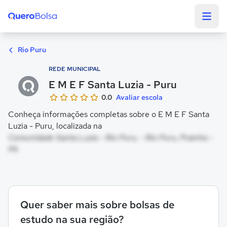
Quero Bolsa
Rio Puru
REDE MUNICIPAL
E M E F Santa Luzia - Puru
0.0
Avaliar escola
Conheça informações completas sobre o E M E F Santa
Luzia - Puru, localizada na
Comunidade Santa Luzia - Rio Puru, - Rio Puru, Prainha -
PA
Quer saber mais sobre bolsas de
estudo na sua região?