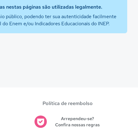
s nestas páginas são utilizadas legalmente.
io público, podendo ter sua autenticidade facilmente
al do Enem e/ou Indicadores Educacionais do INEP.
Política de reembolso
Arrependeu-se?
Confira nossas regras