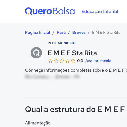
Educação Infantil
Quero Bolsa
Página Inicial
/
Pará
/
Breves
/
E M E F Sta Rita
REDE MUNICIPAL
E M E F Sta Rita
0.0
Avaliar escola
Conheça informações completas sobre o E M E F St
Rio Cumaru, - , Breves - PA
Qual a estrutura do E M E F
Alimentação