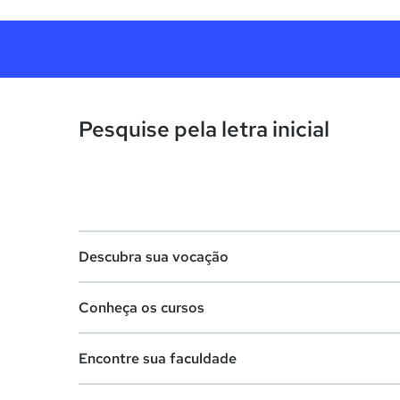
Pesquise pela letra inicial
Descubra sua vocação
Conheça os cursos
Teste vocacional
Encontre sua faculdade
Lista de profissões
Lista de cursos
Salários na sua região