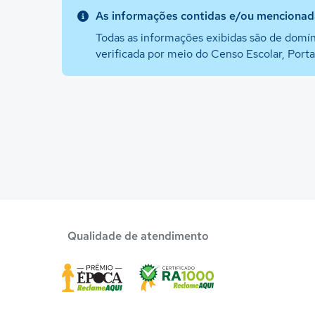
As informações contidas e/ou mencionada
Todas as informações exibidas são de domín
verificada por meio do Censo Escolar, Port
Qualidade de atendimento