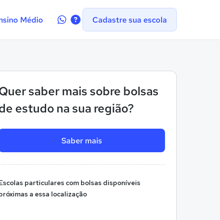
Contate-
nsino Médio
Cadastre sua escola
nos
no
WhatsApp
Quer saber mais sobre bolsas
de estudo na sua região?
Saber mais
Escolas particulares com bolsas disponíveis
próximas a essa localização