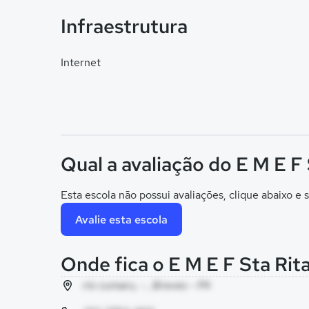
Infraestrutura
Internet
Qual a avaliação do E M E F 
Esta escola não possui avaliações, clique abaixo e s
Avalie esta escola
Onde fica o E M E F Sta Rit
rio cumaru, - , Breves - PA