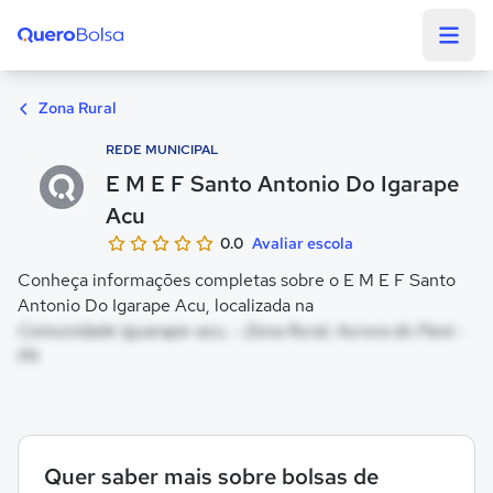
Quero Bolsa
Zona Rural
REDE MUNICIPAL
E M E F Santo Antonio Do Igarape
Acu
0.0
Avaliar escola
Conheça informações completas sobre o E M E F Santo
Antonio Do Igarape Acu, localizada na
Comunidade Iguarape-acu, - Zona Rural, Aurora do Pará -
PA
Quer saber mais sobre bolsas de