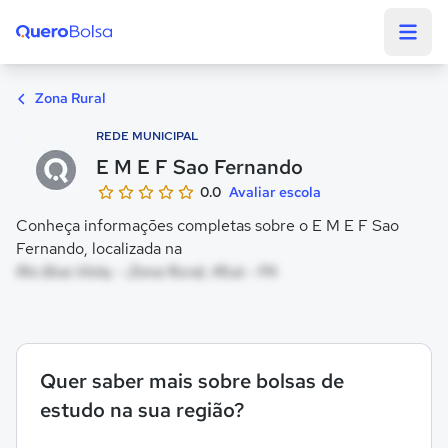
Quero Bolsa
Zona Rural
REDE MUNICIPAL
E M E F Sao Fernando
0.0
Avaliar escola
Conheça informações completas sobre o E M E F Sao
Fernando, localizada na
Rio Boa Vista, - Zona Rural, Afuá - PA
Quer saber mais sobre bolsas de
estudo na sua região?