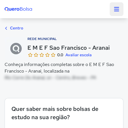
Quero Bolsa
Centro
REDE MUNICIPAL
E M E F Sao Francisco - Aranai
0.0
Avaliar escola
Conheça informações completas sobre o E M E F Sao
Francisco - Aranai, localizada na
Rio Corre Do Aranai, sn - Centro, Breves - PA
Quer saber mais sobre bolsas de
estudo na sua região?