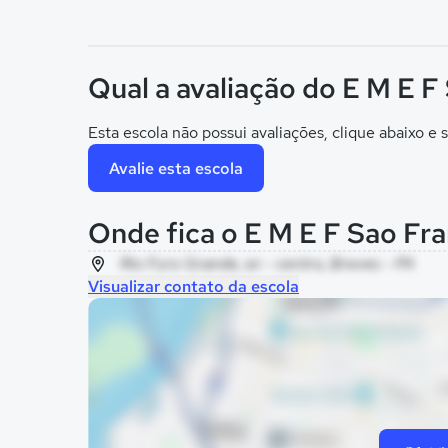
Qual a avaliação do E M E F
Esta escola não possui avaliações, clique abaixo e s
Avalie esta escola
Onde fica o E M E F Sao Fr
Rio Furo Grande, sn - centro, Breves - PA
Visualizar contato da escola