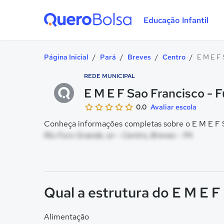
Educação Infantil
Quero Bolsa
Página Inicial
/
Pará
/
Breves
/
Centro
/
E M E F 
REDE MUNICIPAL
E M E F Sao Francisco - 
0.0
Avaliar escola
Conheça informações completas sobre o E M E F Sa
Rio Furo Grande, sn - Centro, Breves - PA
Qual a estrutura do E M E F
Alimentação