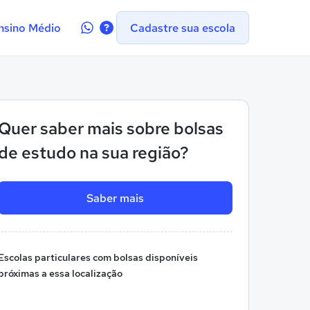
Contate-
nsino Médio
Cadastre sua escola
nos
no
WhatsApp
Quer saber mais sobre bolsas
de estudo na sua região?
Saber mais
Escolas particulares com bolsas disponíveis
próximas a essa localização