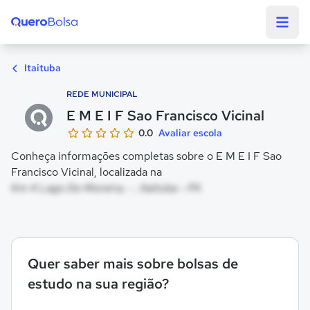
Quero Bolsa
Itaituba
REDE MUNICIPAL
E M E I F Sao Francisco Vicinal
0.0
Avaliar escola
Conheça informações completas sobre o E M E I F Sao
Francisco Vicinal, localizada na
Km 4 Lago Do Moreira, - , Itaituba - PA
Quer saber mais sobre bolsas de
estudo na sua região?