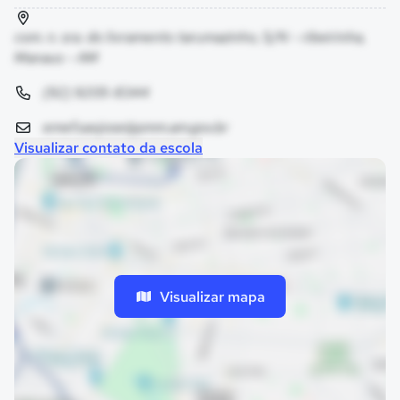
com. n. sra. do livramento tarumazinho, S/N - ribeirinha,
Manaus - AM
(92) 9205-8344
emef.saojose@pmm.am.gov.br
Visualizar contato da escola
Visualizar mapa