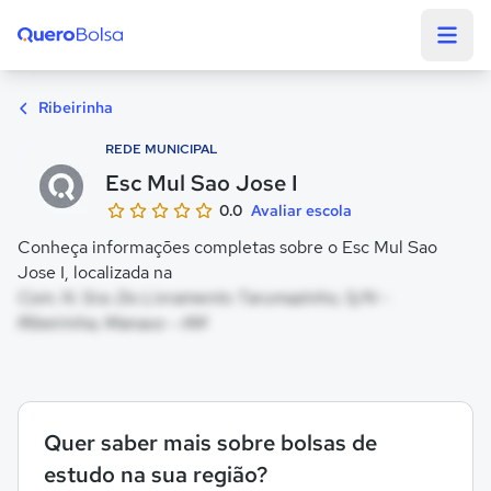
Quero Bolsa
Ribeirinha
REDE MUNICIPAL
Esc Mul Sao Jose I
0.0
Avaliar escola
Conheça informações completas sobre o Esc Mul Sao
Jose I, localizada na
Com. N. Sra. Do Livramento Tarumazinho, S/N -
Ribeirinha, Manaus - AM
Quer saber mais sobre bolsas de
estudo na sua região?