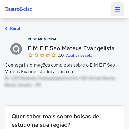
Quero Bolsa
Rural
REDE MUNICIPAL
E M E F Sao Mateus Evangelista
0.0
Avaliar escola
Conheça informações completas sobre o E M E F Sao
Mateus Evangelista, localizada na
Br 230 Rodovia Tramsamazonica Km 135 Vicinal Norte, -
Rural, Uruará - PA
Quer saber mais sobre bolsas de
estudo na sua região?