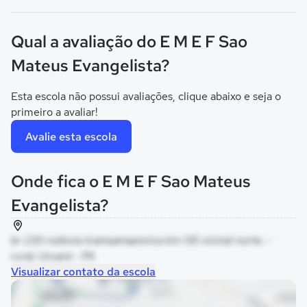
Qual a avaliação do E M E F Sao
Mateus Evangelista?
Esta escola não possui avaliações, clique abaixo e seja o
primeiro a avaliar!
Avalie esta escola
Onde fica o E M E F Sao Mateus
Evangelista?
br 230 rodovia tramsamazonica km 135 vicinal norte, -
rural, Uruará - PA
Visualizar contato da escola