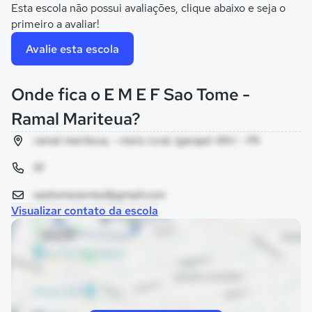
Esta escola não possui avaliações, clique abaixo e seja o
primeiro a avaliar!
Avalie esta escola
Onde fica o E M E F Sao Tome -
Ramal Mariteua?
ramal mariteua, - meio rural, Igarapé-Miri - PA
91
saotomesemed@gmail.com
Visualizar contato da escola