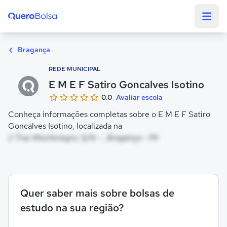
Quero Bolsa
Bragança
REDE MUNICIPAL
E M E F Satiro Goncalves Isotino
0.0
Avaliar escola
Conheça informações completas sobre o E M E F Satiro
Goncalves Isotino, localizada na
2 Trav Montenegro, S/N - , Bragança - PA
Quer saber mais sobre bolsas de
estudo na sua região?