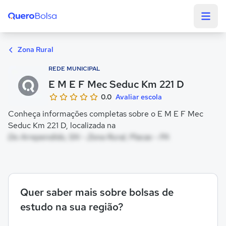
Quero Bolsa
Zona Rural
REDE MUNICIPAL
E M E F Mec Seduc Km 221 D
0.0
Avaliar escola
Conheça informações completas sobre o E M E F Mec
Seduc Km 221 D, localizada na
Do Arrependido, SN - Zona Rural, Placas - PA
Quer saber mais sobre bolsas de
estudo na sua região?