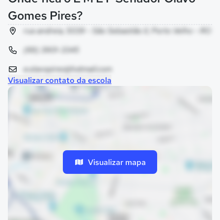
Gomes Pires?
rua andreia, 5039 - São Sebastião II, Porto Velho - RO
(69) 3901-3345
e.olavopires@hotmail.com
Visualizar contato da escola
Visualizar mapa