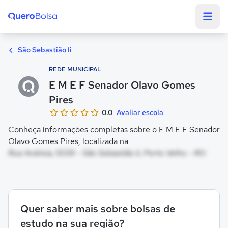
Quero Bolsa
São Sebastião Ii
REDE MUNICIPAL
E M E F Senador Olavo Gomes
Pires
0.0
Avaliar escola
Conheça informações completas sobre o E M E F Senador
Olavo Gomes Pires, localizada na
Rua Andreia, 5039 - São Sebastião Ii, Porto Velho - RO
Quer saber mais sobre bolsas de
estudo na sua região?