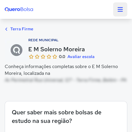
Quero Bolsa
Terra Firme
REDE MUNICIPAL
E M Solerno Moreira
0.0
Avaliar escola
Conheça informações completas sobre o E M Solerno
Moreira, localizada na
Av Perimetral Rua Universal, 127 - Terra Firme, Belém - PA
Quer saber mais sobre bolsas de
estudo na sua região?