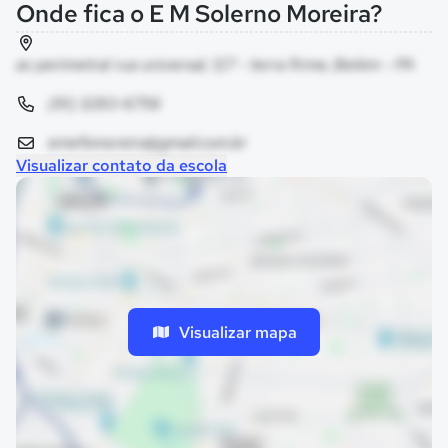
Onde fica o E M Solerno Moreira?
av perimetral rua universal, 127 - terra firme, Belém - PA
(91) 3283-6756
emefsmoreira@gmail.com.br
Visualizar contato da escola
Visualizar mapa