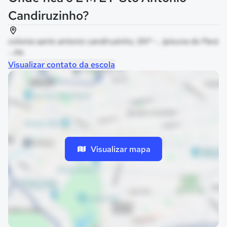
Candiruzinho?
colonia santo antonio candiruzinho, SNº - , Ipixuna do Pará
- PA
Visualizar contato da escola
Visualizar mapa