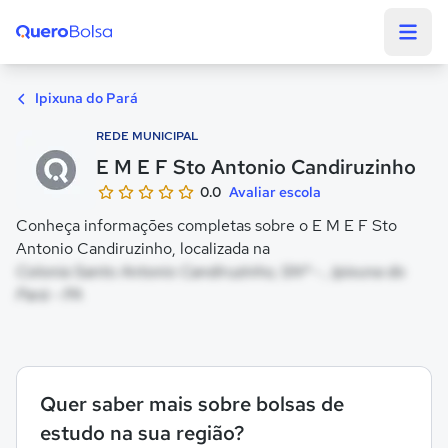
Quero Bolsa
Ipixuna do Pará
REDE MUNICIPAL
E M E F Sto Antonio Candiruzinho
0.0
Avaliar escola
Conheça informações completas sobre o E M E F Sto
Antonio Candiruzinho, localizada na
Colonia Santo Antonio Candiruzinho, SNº - , Ipixuna do
Pará - PA
Quer saber mais sobre bolsas de
estudo na sua região?