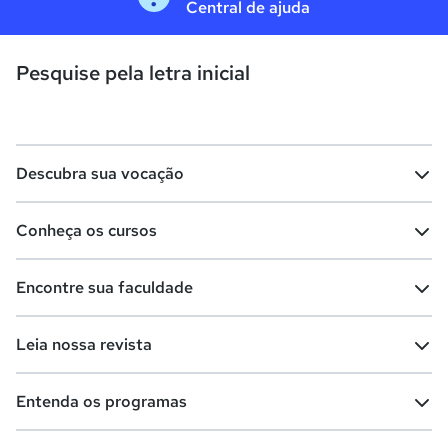
Central de ajuda
Pesquise pela letra inicial
Descubra sua vocação
Conheça os cursos
Teste vocacional
Lista de profissões
Encontre sua faculdade
Salários na sua região
Lista de cursos
Cursos de graduação
Leia nossa revista
Cursos de pós-graduação
Cursos livres
Lista de faculdades
Faculdades na sua cidade
Entenda os programas
Cursos técnicos
Cursos a distância (EaD)
Comunidade Quero
Vestibular e Enem
Dicas e curiosidades