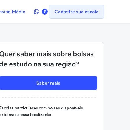
Contate-
nsino Médio
Cadastre sua escola
nos
no
WhatsApp
Quer saber mais sobre bolsas
de estudo na sua região?
Saber mais
Escolas particulares com bolsas disponíveis
próximas a essa localização