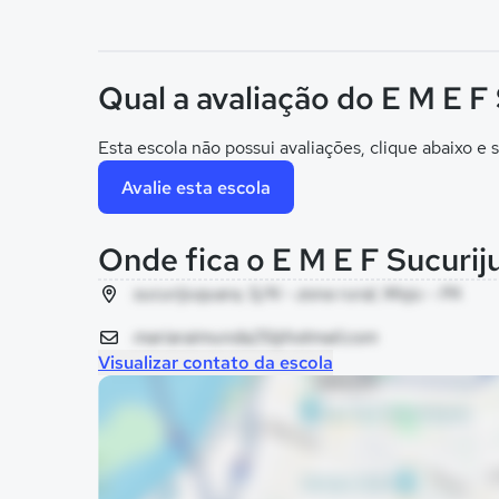
Qual a avaliação do E M E F
Esta escola não possui avaliações, clique abaixo e s
Avalie esta escola
Onde fica o E M E F Sucurij
sucurijuquara, S/N - zona rural, Moju - PA
mariaraimunda25@hotmail.com
Visualizar contato da escola