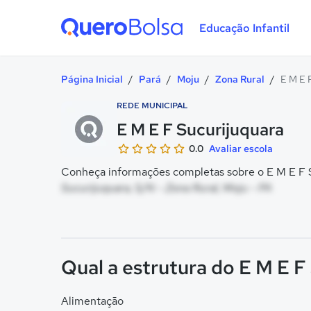
Educação Infantil
Quero Bolsa
Página Inicial
/
Pará
/
Moju
/
Zona Rural
/
E M E 
REDE MUNICIPAL
E M E F Sucurijuquara
0.0
Avaliar escola
Conheça informações completas sobre o E M E F Su
Sucurijuquara, S/N - Zona Rural, Moju - PA
Qual a estrutura do E M E F
Alimentação