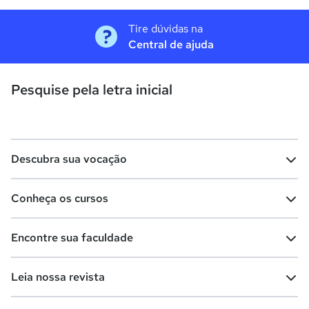
Tire dúvidas na
Central de ajuda
Pesquise pela letra inicial
Descubra sua vocação
Conheça os cursos
Teste vocacional
Lista de profissões
Encontre sua faculdade
Salários na sua região
Lista de cursos
Cursos de graduação
Leia nossa revista
Cursos de pós-graduação
Cursos livres
Lista de faculdades
Faculdades na sua cidade