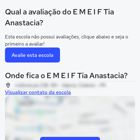
Qual a avaliação do E M E I F Tia
Anastacia?
Esta escola não possui avaliações, clique abaixo e seja o
primeiro a avaliar!
Avalie esta escola
Onde fica o E M E I F Tia Anastacia?
rodovia pa 238, SN - itajura, Colares - PA
Visualizar contato da escola