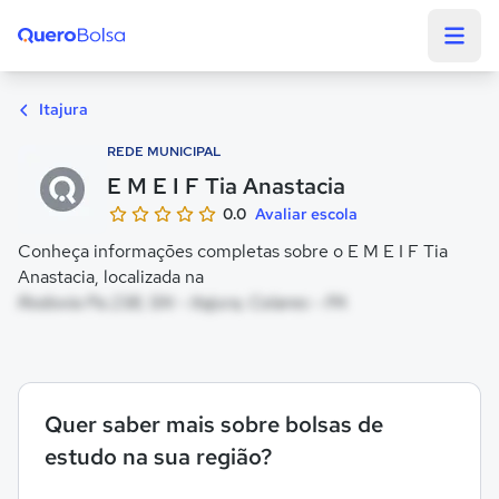
Quero Bolsa
Itajura
REDE MUNICIPAL
E M E I F Tia Anastacia
0.0
Avaliar escola
Conheça informações completas sobre o E M E I F Tia
Anastacia, localizada na
Rodovia Pa 238, SN - Itajura, Colares - PA
Quer saber mais sobre bolsas de
estudo na sua região?