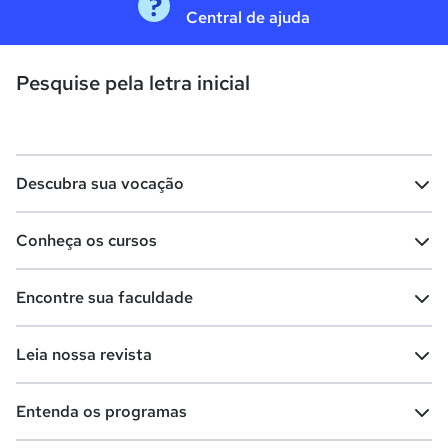
Central de ajuda
Pesquise pela letra inicial
Descubra sua vocação
Conheça os cursos
Teste vocacional
Lista de profissões
Encontre sua faculdade
Salários na sua região
Lista de cursos
Cursos de graduação
Leia nossa revista
Cursos de pós-graduação
Cursos livres
Lista de faculdades
Faculdades na sua cidade
Entenda os programas
Cursos técnicos
Cursos a distância (EaD)
Comunidade Quero
Vestibular e Enem
Dicas e curiosidades