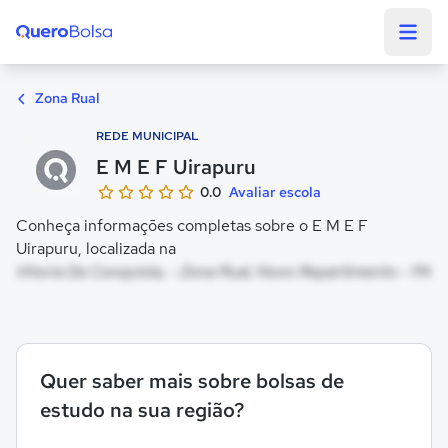
Quero Bolsa
Zona Rual
REDE MUNICIPAL
E M E F Uirapuru
0.0
Avaliar escola
Conheça informações completas sobre o E M E F
Uirapuru, localizada na
Vitoria Da Conquista, - Zona Rual, Novo Repartimento - PA
Quer saber mais sobre bolsas de
estudo na sua região?