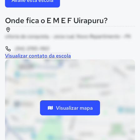
Avalie esta escola
Onde fica o E M E F Uirapuru?
vitoria da conquista, - zona rual, Novo Repartimento - PA
(94) 3785-1160
Visualizar contato da escola
Visualizar mapa