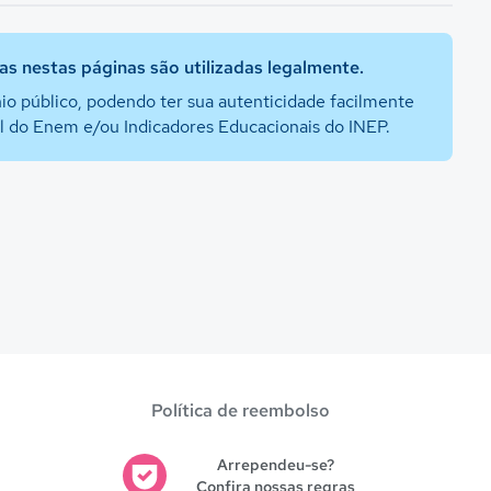
s nestas páginas são utilizadas legalmente.
io público, podendo ter sua autenticidade facilmente
al do Enem e/ou Indicadores Educacionais do INEP.
Política de reembolso
Arrependeu-se?
Confira nossas regras