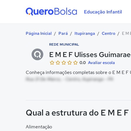
Educação Infantil
Quero Bolsa
Página Inicial
/
Pará
/
Itupiranga
/
Centro
/
E M 
REDE MUNICIPAL
E M E F Ulisses Guimarae
0.0
Avaliar escola
Conheça informações completas sobre o E M E F Ul
Rua 31 De Marco, - Centro, Itupiranga - PA
Qual a estrutura do E M E F
Alimentação