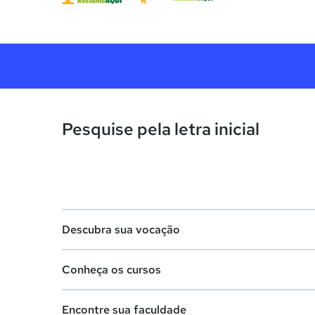
Pesquise pela letra inicial
Descubra sua vocação
Conheça os cursos
Teste vocacional
Encontre sua faculdade
Lista de profissões