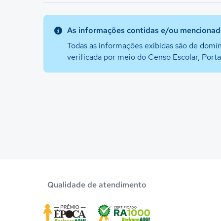
As informações contidas e/ou mencionada
Todas as informações exibidas são de domín
verificada por meio do Censo Escolar, Port
Qualidade de atendimento