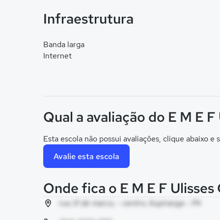
Infraestrutura
Banda larga
Internet
Qual a avaliação do E M E F
Esta escola não possui avaliações, clique abaixo e s
Avalie esta escola
Onde fica o E M E F Ulisse
rua 31 de marco, - centro, Itupiranga - PA