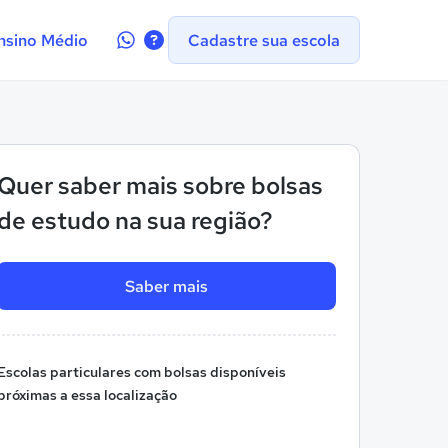
Contate-
nsino Médio
Cadastre sua escola
nos
no
WhatsApp
Quer saber mais sobre bolsas
de estudo na sua região?
Saber mais
Escolas particulares com bolsas disponíveis
próximas a essa localização