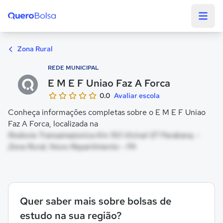
Quero Bolsa
Zona Rural
REDE MUNICIPAL
E M E F Uniao Faz A Forca
0.0
Avaliar escola
Conheça informações completas sobre o E M E F Uniao
Faz A Forca, localizada na
Rodovia Transamazonica Km 150 Vicinal 07 Parakana, -
Zona Rural, Novo Repartimento - PA
Quer saber mais sobre bolsas de
estudo na sua região?