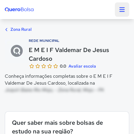
Quero Bolsa
Zona Rural
REDE MUNICIPAL
E M E I F Valdemar De Jesus
Cardoso
0.0
Avaliar escola
Conheça informações completas sobre o E M E I F
Valdemar De Jesus Cardoso, localizada na
Juquiri Baixo Rio Moju, - Zona Rural, Moju - PA
Quer saber mais sobre bolsas de
estudo na sua região?