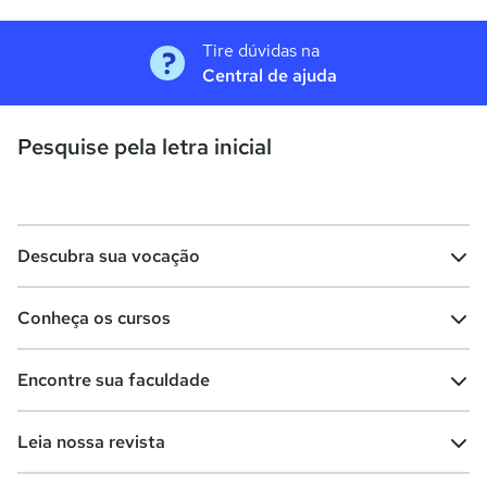
Tire dúvidas na
Central de ajuda
Pesquise pela letra inicial
Descubra sua vocação
Conheça os cursos
Teste vocacional
Lista de profissões
Encontre sua faculdade
Salários na sua região
Lista de cursos
Cursos de graduação
Leia nossa revista
Cursos de pós-graduação
Cursos livres
Lista de faculdades
Faculdades na sua cidade