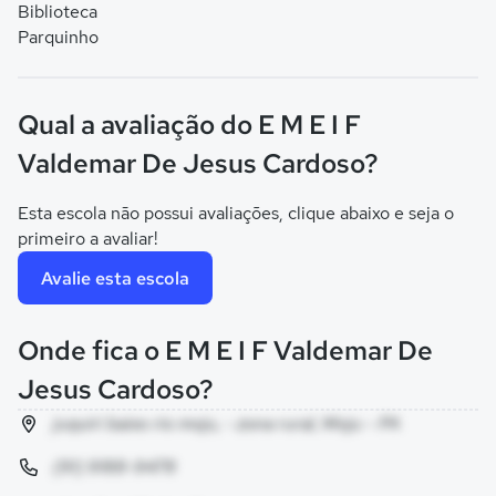
Biblioteca
Parquinho
Qual a avaliação do E M E I F
Valdemar De Jesus Cardoso?
Esta escola não possui avaliações, clique abaixo e seja o
primeiro a avaliar!
Avalie esta escola
Onde fica o E M E I F Valdemar De
Jesus Cardoso?
juquiri baixo rio moju, - zona rural, Moju - PA
(91) 9188-9478