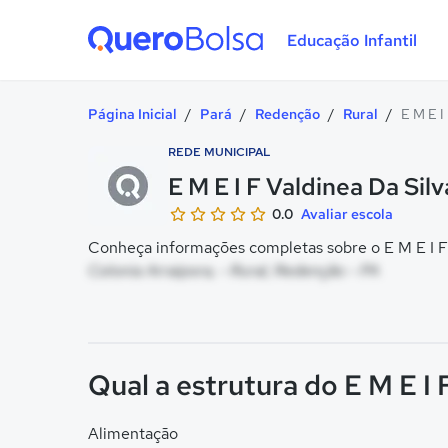
Educação Infantil
Quero Bolsa
Página Inicial
/
Pará
/
Redenção
/
Rural
/
E M E I
REDE MUNICIPAL
E M E I F Valdinea Da Sil
0.0
Avaliar escola
Conheça informações completas sobre o E M E I F V
Colonia Arraipora, - Rural, Redenção - PA
Qual a estrutura do E M E I 
Alimentação