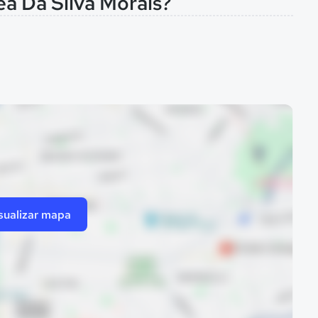
ea Da Silva Morais?
sualizar mapa