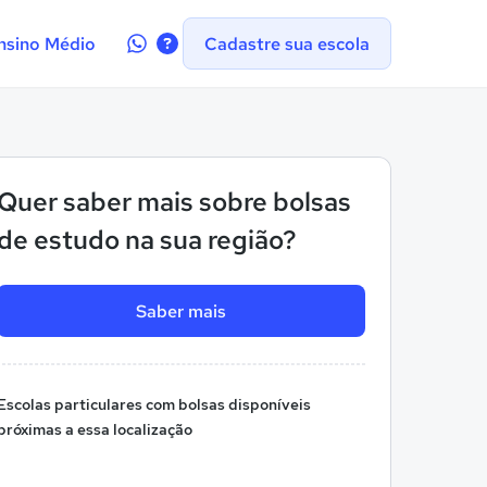
Contate-
nsino Médio
Cadastre sua escola
nos
no
WhatsApp
Quer saber mais sobre bolsas
de estudo na sua região?
Saber mais
Escolas particulares com bolsas disponíveis
próximas a essa localização