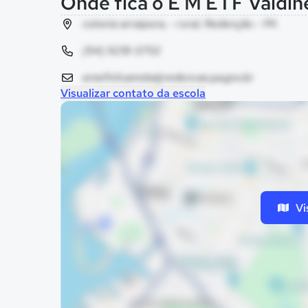
Onde fica o E M E I F Valdin
colonia arraipora, - rural, Redenção - PA
(94) 9218-5702
emefnilvamota@redencao.pa.gov.br
Visualizar contato da escola
Vi