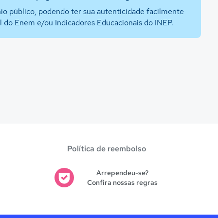
io público, podendo ter sua autenticidade facilmente
al do Enem e/ou Indicadores Educacionais do INEP.
Política de reembolso
Arrependeu-se?
Confira nossas regras