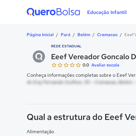
Educação Infantil
Quero Bolsa
Página Inicial
/
Pará
/
Belém
/
Cremacao
/
Eeef 
REDE ESTADUAL
Eeef Vereador Goncalo 
0.0
Avaliar escola
Conheça informações completas sobre o Eeef Vere
Av Eng Fernando Guilhon, 151 - Cremacao, Belém -
Qual a estrutura do Eeef V
Alimentação