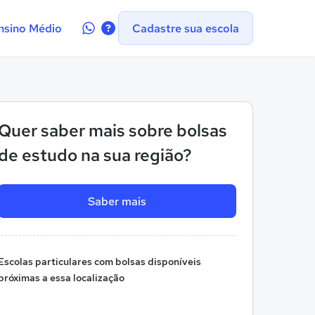
Contate-
nsino Médio
Cadastre sua escola
nos
no
WhatsApp
Quer saber mais sobre bolsas
de estudo na sua região?
Saber mais
Escolas particulares com bolsas disponíveis
próximas a essa localização