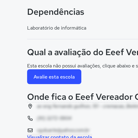
Dependências
Laboratório de informática
Qual a avaliação do Eeef V
Esta escola não possui avaliações, clique abaixo e s
Avalie esta escola
Onde fica o Eeef Vereador
av eng fernando guilhon, 151 - cremacao, Belé
(91) 3272-5904
vg.duarte@yahoo.com.br
Visualizar contato da escola