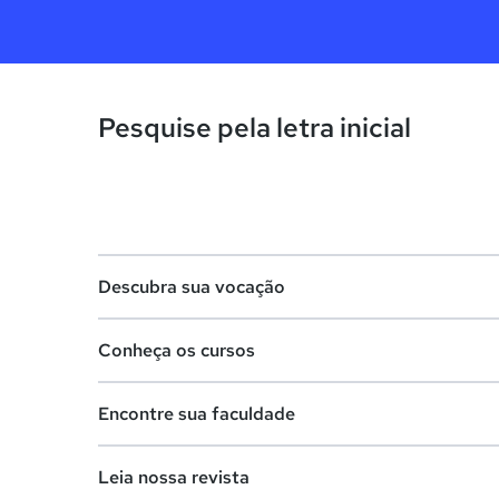
Pesquise pela letra inicial
Descubra sua vocação
Conheça os cursos
Teste vocacional
Encontre sua faculdade
Lista de profissões
Lista de cursos
Salários na sua região
Leia nossa revista
Cursos de graduação