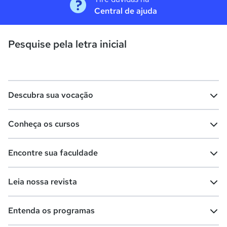
Central de ajuda
Pesquise pela letra inicial
Descubra sua vocação
Conheça os cursos
Teste vocacional
Lista de profissões
Encontre sua faculdade
Salários na sua região
Lista de cursos
Cursos de graduação
Leia nossa revista
Cursos de pós-graduação
Cursos livres
Lista de faculdades
Faculdades na sua cidade
Entenda os programas
Cursos técnicos
Cursos a distância (EaD)
Comunidade Quero
Vestibular e Enem
Dicas e curiosidades