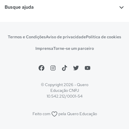
Escolas
Cursos gratuitos
Busque ajuda
Profissões
Pós-graduação
Notas de corte
Enem
Idiomas
Cursos técnicos
Manual do Enem
Sisu
Sobre o Quero Bolsa
Primeiros passos
Termos e Condições
Aviso de privacidade
Política de cookies
Escolas
Prouni
Fies
Reembolso e cancelamento
Financeiro e regras
Imprensa
Torne-se um parceiro
Pronatec
Sisutec
Atendimento e suporte
Matrícula e validação
Encceja
Vs Mais Estudo/Neora
Educa Brasil
© Copyright 2026 - Quero
Educação
CNPJ
10.542.212/0001-54
Feito com
pela
Quero Educação