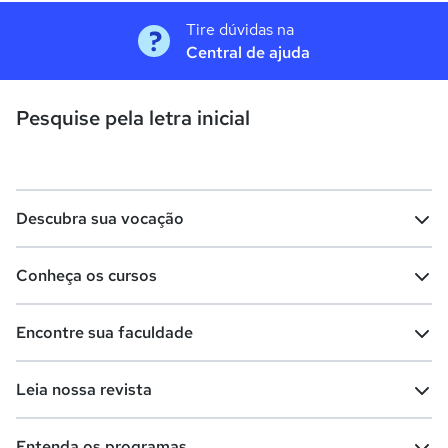
Tire dúvidas na
Central de ajuda
Pesquise pela letra inicial
Descubra sua vocação
Conheça os cursos
Teste vocacional
Lista de profissões
Encontre sua faculdade
Salários na sua região
Lista de cursos
Cursos de graduação
Leia nossa revista
Cursos de pós-graduação
Cursos livres
Lista de faculdades
Faculdades na sua cidade
Entenda os programas