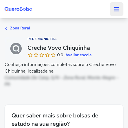
Quero Bolsa
Zona Rural
REDE MUNICIPAL
Creche Vovo Chiquinha
0.0
Avaliar escola
Conheça informações completas sobre o Creche Vovo
Chiquinha, localizada na
Comunidade De Canp, S/N - Zona Rural, Monte Alegre -
PA
Quer saber mais sobre bolsas de
estudo na sua região?