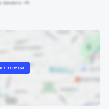
o, Salvaterra - PA
sualizar mapa