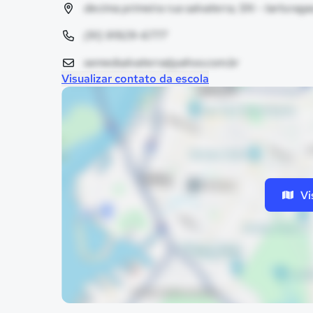
decima primeira rua salvaterra, SN - tarturaga
(91) 91929-6777
semedsalvaterra@yahoo.com.br
Visualizar contato da escola
Vi