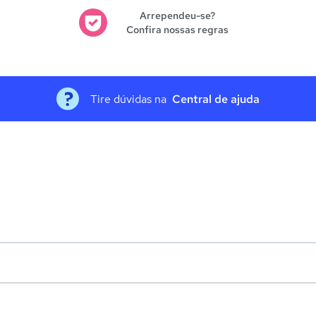
Arrependeu-se?
Confira nossas regras
Tire dúvidas na
Central de ajuda