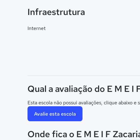
Infraestrutura
Internet
Qual a avaliação do E M E I
Esta escola não possui avaliações, clique abaixo e s
Avalie esta escola
Onde fica o E M E I F Zacar