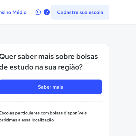
Contate-
nsino Médio
Cadastre sua escola
nos
no
WhatsApp
Quer saber mais sobre bolsas
de estudo na sua região?
Saber mais
Escolas particulares com bolsas disponíveis
próximas a essa localização