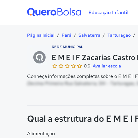
Educação Infantil
Quero Bolsa
Página Inicial
/
Pará
/
Salvaterra
/
Tarturagao
/
REDE MUNICIPAL
E M E I F Zacarias Castro
0.0
Avaliar escola
Conheça informações completas sobre o E M E I F 
Decima Primeira Rua Salvaterra, SN - Tarturagao, 
Qual a estrutura do E M E I
Alimentação