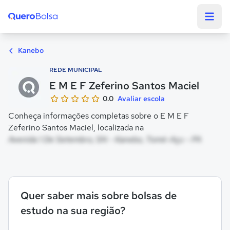
Quero Bolsa
Kanebo
REDE MUNICIPAL
E M E F Zeferino Santos Maciel
0.0
Avaliar escola
Conheça informações completas sobre o E M E F
Zeferino Santos Maciel, localizada na
Avenida 1 De Setembro, SN - Kanebo, Tomé-Açu - PA
Quer saber mais sobre bolsas de
estudo na sua região?