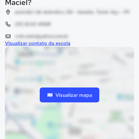
Maciel?
avenida 1 de setembro, SN - kanebo, Tomé-Açu - PA
(91) 9242-8988
rute.melo@yahoo.com.br
Visualizar contato da escola
Visualizar mapa