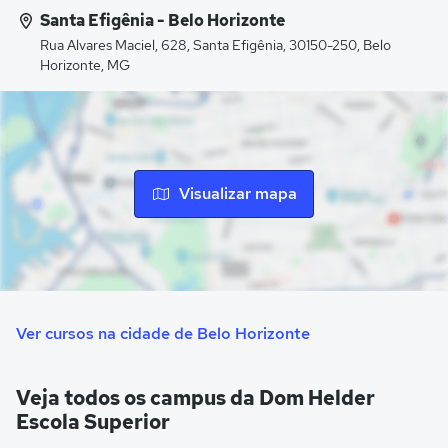
Prática Jurídica, Espaço Conhecimento, lanchonete e sala
Santa Efigênia - Belo Horizonte
de jogos.
Rua Alvares Maciel, 628, Santa Efigênia, 30150-250, Belo
Horizonte, MG
Visualizar mapa
Ver cursos na cidade de Belo Horizonte
Veja todos os campus da Dom Helder
Escola Superior