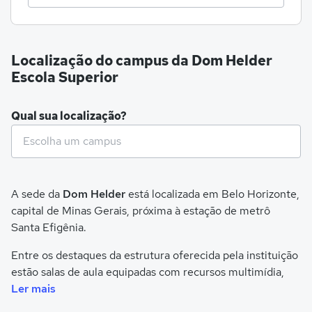
Localização do campus da Dom Helder
Escola Superior
Qual sua localização?
A sede da
Dom Helder
está localizada em Belo Horizonte,
capital de Minas Gerais, próxima à estação de metrô
Santa Efigênia.
Entre os destaques da estrutura oferecida pela instituição
estão salas de aula equipadas com recursos multimídia,
biblioteca com ambientes de estudo individual e em
Ler mais
grupo, auditório, laboratório de informática, Núcleo de