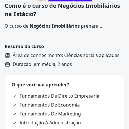
Como é o curso de Negócios Imobiliários
na Estácio?
O curso de
Negócios Imobiliários
prepara
profissionais para intermediar a compra, venda,
locação, financiamento e administração de imóveis.
Durante a formação, os alunos estudam aspectos
Resumo do curso
técnicos, jurídicos e financeiros aplicados ao mercado
Área de conhecimento: Ciências sociais aplicadas
imobiliário, percorrendo todo o processo de
Duração: em média, 2 anos
aquisição.
O que você vai aprender?
Fundamentos De Direito Empresarial
Fundamentos De Economia
Fundamentos De Marketing
Introdução A Administração