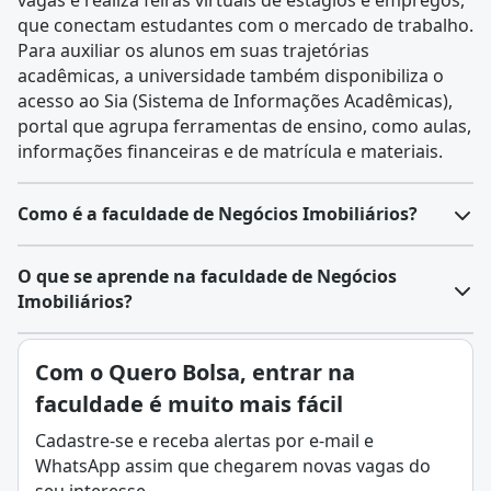
vagas e realiza feiras virtuais de estágios e empregos,
que conectam estudantes com o mercado de trabalho.
Para auxiliar os alunos em suas trajetórias
acadêmicas, a universidade também disponibiliza o
acesso ao Sia (Sistema de Informações Acadêmicas),
portal que agrupa ferramentas de ensino, como aulas,
informações financeiras e de matrícula e materiais.
Como é a faculdade de Negócios Imobiliários?
O curso de Negócios Imobiliários é uma graduação
O que se aprende na faculdade de Negócios
tecnológica, com duração média de dois anos e carga
Imobiliários?
horária mínima de 1.600 horas. Ele pode ser
desenvolvido em modalidades presencial e a distância
O curso de
Negócios Imobiliários
prepara
Com o Quero Bolsa, entrar na
(EaD), conforme a regulamentação do Ministério da
profissionais para intermediar a compra, venda,
Educação (MEC), com atividades presenciais
faculdade é muito mais fácil
locação, financiamento e administração de imóveis.
obrigatórias.
Durante a formação, os alunos estudam aspectos
Cadastre-se e receba alertas por e-mail e
A formação combina lições teóricas e práticas,
técnicos, jurídicos e financeiros aplicados ao mercado
WhatsApp assim que chegarem novas vagas do
abordando temas como economia de mercado, direito
imobiliário, percorrendo todo o processo de