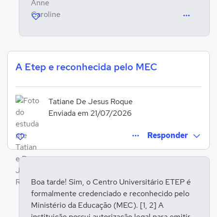
A Etep e reconhecida pelo MEC
Tatiane De Jesus Roque
Enviada em 21/07/2026
Responder
Boa tarde! Sim, o Centro Universitário ETEP é
formalmente credenciado e reconhecido pelo
Entrar para responder
Ministério da Educação (MEC). [1, 2] A
instituição possui autorização legal para emitir