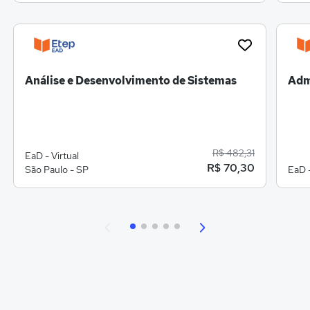
Análise e Desenvolvimento de Sistemas
Adm
R$ 482,31
EaD - Virtual
R$ 70,30
São Paulo - SP
EaD -