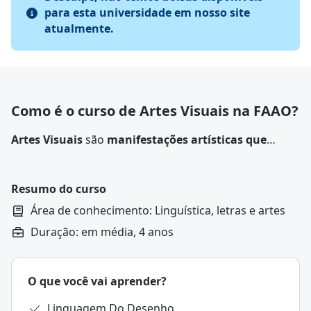
para esta universidade em nosso site
atualmente.
Como é o curso de Artes Visuais na FAAO?
Artes Visuais
são
manifestações artísticas que
utilizam elementos visuais em suas composições
,
como formas, cores, texturas e espaços, para
expressar ideias e emoções.
Resumo do curso
Área de conhecimento: Linguística, letras e artes
Duração: em média, 4 anos
O que você vai aprender?
Linguagem Do Desenho